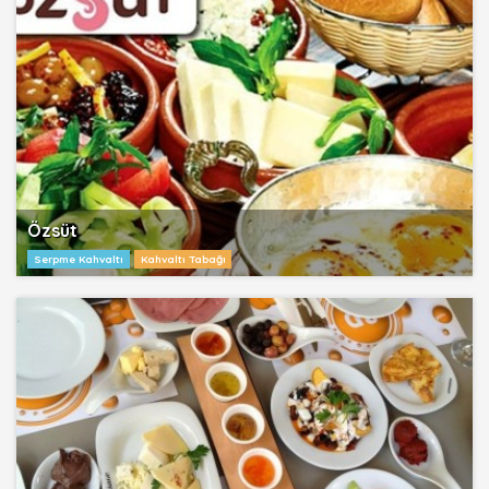
Özsüt
Serpme Kahvaltı
Kahvaltı Tabağı