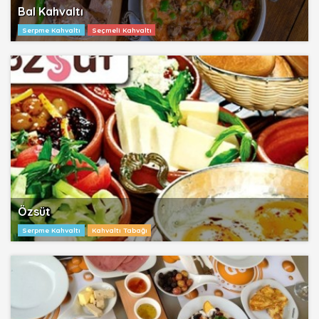
Bal Kahvaltı
Serpme Kahvaltı
Seçmeli Kahvaltı
Özsüt
Serpme Kahvaltı
Kahvaltı Tabağı