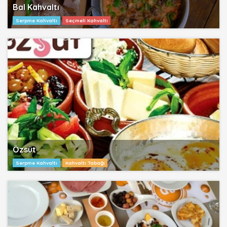
Bal Kahvaltı
Serpme Kahvaltı
Seçmeli Kahvaltı
Özsüt
Serpme Kahvaltı
Kahvaltı Tabağı