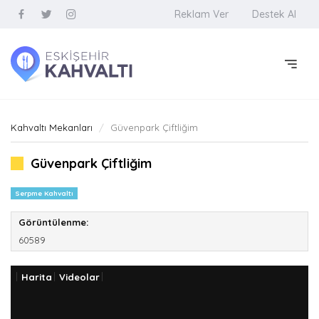
Reklam Ver
Destek Al
Kahvaltı Mekanları
Güvenpark Çiftliğim
Güvenpark Çiftliğim
Serpme Kahvaltı
Görüntülenme:
60589
Harita
Videolar