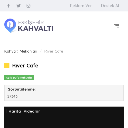
Reklam Ver
Destek Al
Kahvaltı Mekanları
River Cafe
River Cafe
Açık Büfe Kahvaltı
Görüntülenme:
27346
Harita
Videolar