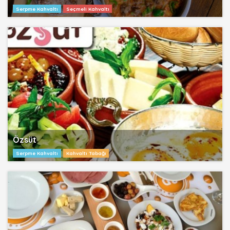
Serpme Kahvaltı
Seçmeli Kahvaltı
Özsüt
Serpme Kahvaltı
Kahvaltı Tabağı