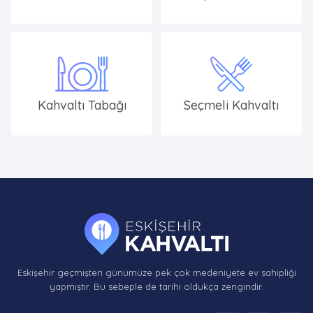
Kahvaltı Tabağı
Seçmeli Kahvaltı
Eskişehir geçmişten günümüze pek çok medeniyete ev sahipliği
yapmıştır. Bu sebeple de tarihi oldukça zengindir.