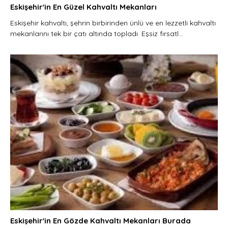
Eskişehir'in En Güzel Kahvaltı Mekanları
Eskişehir kahvaltı, şehrin birbirinden ünlü ve en lezzetli kahvaltı
mekanlarını tek bir çatı altında topladı. Eşsiz fırsatl...
Eskişehir'in En Gözde Kahvaltı Mekanları Burada